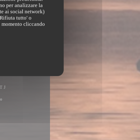
no per analizzare la
te ai social network)
Rifiuta tutto' o
asi momento cliccando
o
T J
o