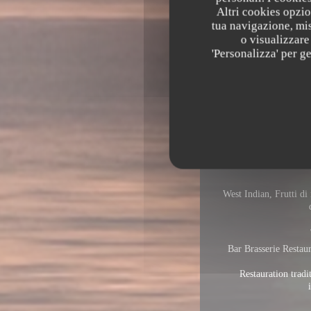
Altri cookies opzio
tua navigazione, mis
o visualizzare 
'Personalizza' per g
Informa
West Indian, Frutti di
Bar Brasserie Restaur
Restauration tradi