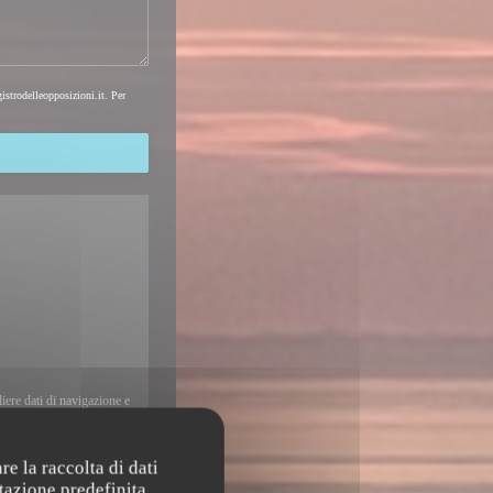
gistrodelleopposizioni.it
. Per
ere dati di navigazione e
re la raccolta di dati
tazione predefinita.