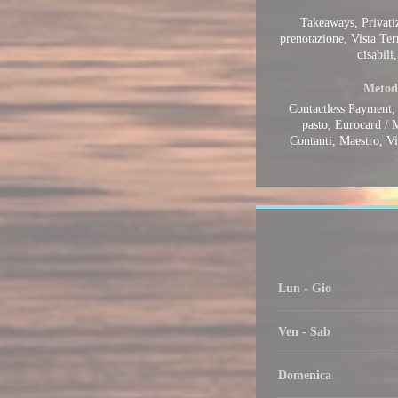
Takeaways, Privati
prenotazione, Vista Ter
disabili
Metod
Contactless Payment, 
pasto, Eurocard / M
Contanti, Maestro, V
Lun
-
Gio
Ven
-
Sab
Domenica