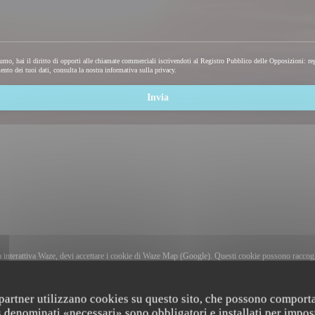
mo, hai il diritto di opporti alle chiamate commerciali iscrivendoti al Registro Pubblico delle Opposizioni:
re
ento dei tuoi dati, consulta la nostra
informativa sulla privacy
.
a interattiva Waze, devi accettare i cookie di Waze Map (Google). Questi cookie possono raccogli
localizzazione.
Consenti
i partner utilizzano cookies su questo sito, che possono comporta
s denominati «necessari» sono obbligatori e installati per impos