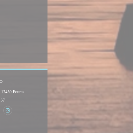
zo
((apre una nuova finestra))
t 17450 Fouras
 37
pre una nuova finestra))
ter ((apre una nuova finestra))
Instagram ((apre una nuova finestra))