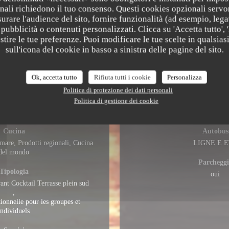
nali richiedono il tuo consenso. Questi cookies opzionali servo
urare l'audience del sito, fornire funzionalità (ad esempio, lega
pubblicità o contenuti personalizzati. Clicca su 'Accetta tutto', '
estire le tue preferenze. Puoi modificare le tue scelte in qualsi
sull'icona del cookie in basso a sinistra delle pagine del sito.
Ok, accetta tutto
Rifiuta tutti i cookie
Personalizza
Politica di protezione dei dati personali
Politica di gestione dei cookie
zioni pratiche
Access
Cucina
Autobus
 mare, Prodotti regionali, Cucina
LIGNE E E
del mondo
Parcheggi
Tipologia
oui
ant Cocktail Terrasse plein sud
,
tionnelle pour les groupes et
individuels