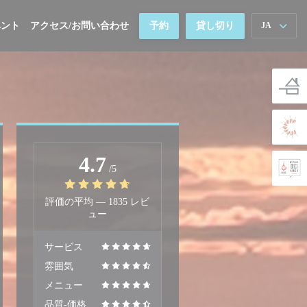
ベント
アクセス/お問い合わせ
予約
貸し切り
JA
4.7
/5
評価の平均 —
1835 レビ
ュー
サービス
雰囲気
メニュー
品質-価格