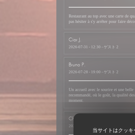
Restaurant au top avec une carte de qual
pas hésiter à s'y arrêter pour faire déco
Cior
J
2026-07-31
- 12:30 - ゲスト 2
Bruno
P
2026-07-28
- 19:00 - ゲスト 2
Un accueil avec le sourire et une belle
recommandé, où le goût, la qualité des 
moment.
Christian
M
2026-07-26
- 19:30 - ゲスト 4
当サイトはクッキ