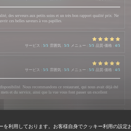
ité, des serveurs aux petits soins et un très bon rapport qualité prix. Ne
uvrir ces belles saveurs à vos papilles.
サービス
:
5
/5
雰囲気
:
5
/5
メニュー
:
5
/5
品質-価格
:
4
/5
サービス
:
5
/5
雰囲気
:
5
/5
メニュー
:
5
/5
品質-価格
:
4
/5
 disponibilité. Nous recommandons ce restaurant, qui nous avait déjà été
mets et du service, ainsi que la vue vous font passer un excellent
サービス
:
5
/5
雰囲気
:
5
/5
メニュー
:
5
/5
品質-価格
:
5
/5
ーを利用しております。お客様自身でクッキー利用の設定