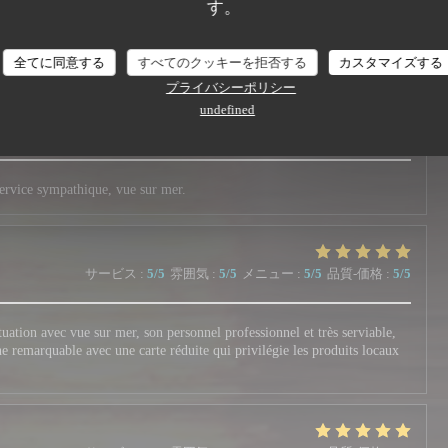
す。
aurant , belle présentation des plats et un personnel au top , agréable et
s hésiter .
全てに同意する
すべてのクッキーを拒否する
カスタマイズする
プライバシーポリシー
undefined
サービス
:
5
/5
雰囲気
:
5
/5
メニュー
:
5
/5
品質-価格
:
5
/5
Service sympathique, vue sur mer.
サービス
:
5
/5
雰囲気
:
5
/5
メニュー
:
5
/5
品質-価格
:
5
/5
tuation avec vue sur mer, son personnel professionnel et très serviable,
ine remarquable avec une carte réduite qui privilégie les produits locaux