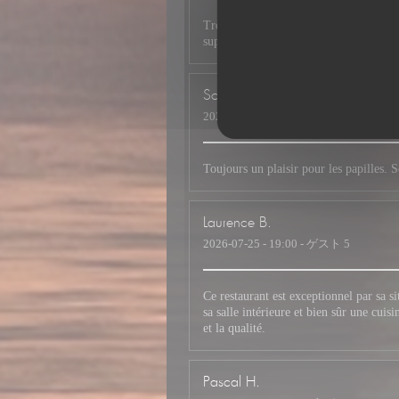
Très bonne cuisine exotique dans ce rest
super sympathique . Je recommande san
Sophie
D
2026-07-26
- 12:00 - ゲスト 2
Toujours un plaisir pour les papilles. 
Laurence
B
2026-07-25
- 19:00 - ゲスト 5
Ce restaurant est exceptionnel par sa si
sa salle intérieure et bien sûr une cuis
et la qualité.
Pascal
H