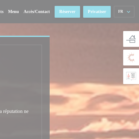
ts
Menu
Accès/Contact
Réserver
Privatiser
FR
a réputation ne