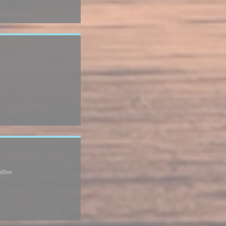
 fenêtre))
))
lle fenêtre))
ffres