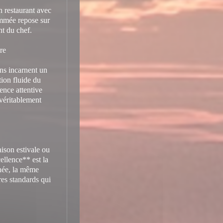
n restaurant avec
nommée repose sur
nt du chef.
re
ons incarnent un
tion fluide du
sence attentive
 véritablement
aison estivale ou
ellence** est la
nnée, la même
res standards qui