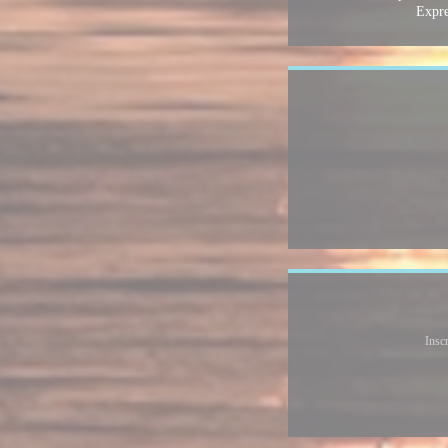
Expre
Insc