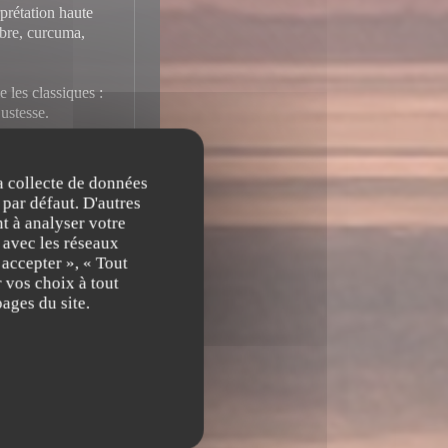
prétation haute
embre, curcuma,
e les classiques :
ustesse.
ours la noblesse
la collecte de données
 par défaut. D'autres
t à analyser votre
n avec les réseaux
 Boire un rhum
 accepter », « Tout
rfaite, c'est
 vos choix à tout
ages du site.
gence de chaque
on de haut niveau