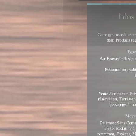
Infos
Carte gourmande et cré
mer, Produits ré
Type
Bar Brasserie Restaur
Restauration tradi
Vente à emporter, Pri
réservation, Terrasse 
personnes à mob
Moyen
Paiement Sans Conta
Ticket Restaurant,
restaurant, Espèces, 