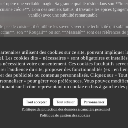
hef opère une véritable magie. Sa grande qualité réside dans son **inter
cuisine créole**. Loin des sentiers battus, il travaille les épices (ging
vanille) avec une subtilité remarquable.
te pas de cuisiner, il équilibre les saveurs avec une technicité qui sublim
ccras**, son **Rougail** ou son **Massalé** sont des références de j
t généreuse, sincère et exclusivement **faite maison**, privilégiant touj
du goût à l'esbroufe visuelle.
partenaires utilisent des cookies sur ce site, pouvant impliquer 
l. Les cookies dits « nécessaires » sont obligatoires et installés
#### Un Cadre Inspirant
fs nécessitent votre consentement. Ces cookies facultatifs serven
er l'audience du site, proposer des fonctionnalités (ex : en lie
nouit face au panorama de la Plage Sud, offrant un dépaysement total.
er des publicités ou contenus personnalisés. Cliquez sur « Tout
on en admirant l'estuaire, tout en sachant que l'assiette qui arrive sera pa
ersonnaliser » pour gérer vos préférences. Vous pouvez modifier
l'expérience "Archipel".
iquant sur l'icône représentant un cookie en bas à gauche des p
’Archipel** est une table où le voyage exotique est porté par une exi
a rencontre réussie entre la chaleur des îles et la rigueur d’une restaurati
Tout accepter
Tout refuser
Personnaliser
à des prix raisonnés !
Politique de protection des données à caractère personnel
Politique de gestion des cookies