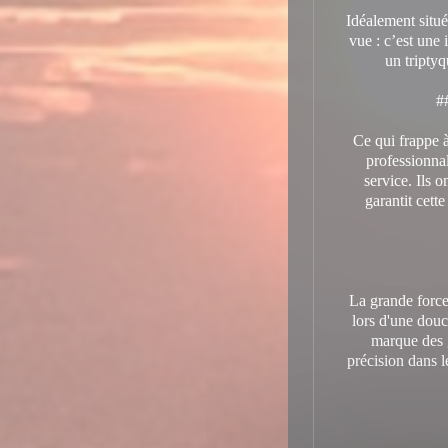
Idéalement situé
vue : c’est une 
un triptyq
#
Ce qui frappe à
professionnal
service. Ils o
garantit cett
La grande force 
lors d'une douc
marque des g
précision dans l