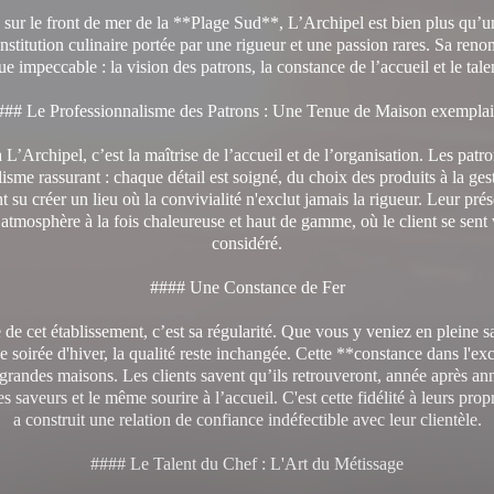
 sur le front de mer de la **Plage Sud**, L’Archipel est bien plus qu’u
institution culinaire portée par une rigueur et une passion rares. Sa re
ue impeccable : la vision des patrons, la constance de l’accueil et le tale
### Le Professionnalisme des Patrons : Une Tenue de Maison exemplai
 L’Archipel, c’est la maîtrise de l’accueil et de l’organisation. Les patr
isme rassurant : chaque détail est soigné, du choix des produits à la ges
nt su créer un lieu où la convivialité n'exclut jamais la rigueur. Leur pré
e atmosphère à la fois chaleureuse et haut de gamme, où le client se sent
considéré.
#### Une Constance de Fer
de cet établissement, c’est sa régularité. Que vous y veniez en pleine s
e soirée d'hiver, la qualité reste inchangée. Cette **constance dans l'exc
randes maisons. Les clients savent qu’ils retrouveront, année après a
es saveurs et le même sourire à l’accueil. C'est cette fidélité à leurs prop
a construit une relation de confiance indéfectible avec leur clientèle.
#### Le Talent du Chef : L'Art du Métissage