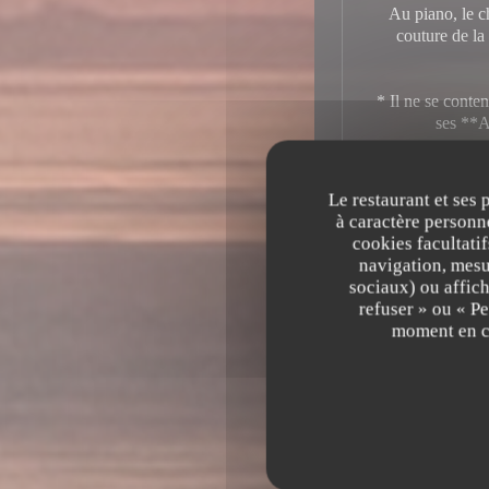
Au piano, le c
couture de la 
* Il ne se conten
ses **A
* Sa cuisine es
Le restaurant et ses 
à caractère personne
cookies facultati
navigation, mesur
Le tout s'épa
sociaux) ou affich
arrangé mais
refuser » ou « P
moment en cl
En résumé, **L
instant. C’est l