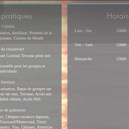
 pratiques
Horair
Cuisine
Lun
-
Jeu
12h00 -
ative, Antillaise, Produits de la
gionaux, Cuisine du Monde
Ven
-
Sam
12h00 -
 de restaurant
ant Cocktail Terrasse plein sud
Dimanche
12h00 -
,
tionnelle pour les groupes et
individuels
Services
vatisation, Repas de groupes sur
vue sur mer, Terrasse, Accès aux
ilité réduite, Accès Wifi
s de paiement
ct, Chèques vacances digitaux,
 Eurocard/Mastercard, Titres
Maestro, Visa, Chèques, American