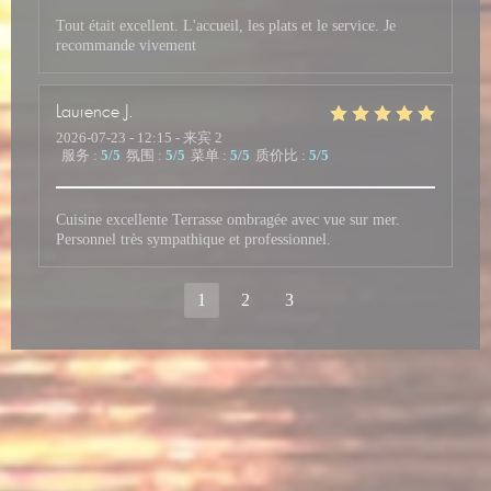
Tout était excellent. L'accueil, les plats et le service. Je
recommande vivement
Laurence
J
2026-07-23
- 12:15 - 来宾 2
服务
:
5
/5
氛围
:
5
/5
菜单
:
5
/5
质价比
:
5
/5
Cuisine excellente Terrasse ombragée avec vue sur mer.
Personnel très sympathique et professionnel.
1
2
3