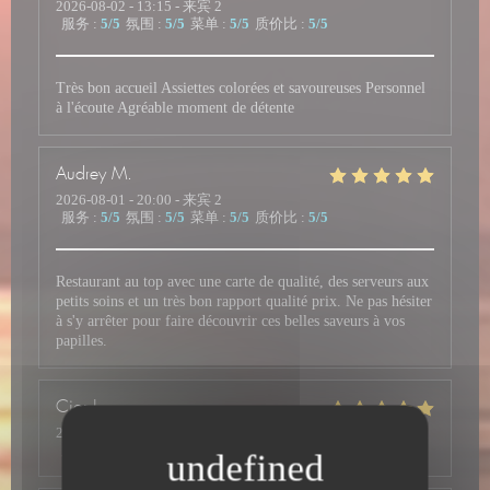
2026-08-02
- 13:15 - 来宾 2
服务
:
5
/5
氛围
:
5
/5
菜单
:
5
/5
质价比
:
5
/5
Très bon accueil Assiettes colorées et savoureuses Personnel
à l'écoute Agréable moment de détente
Audrey
M
2026-08-01
- 20:00 - 来宾 2
服务
:
5
/5
氛围
:
5
/5
菜单
:
5
/5
质价比
:
5
/5
Restaurant au top avec une carte de qualité, des serveurs aux
petits soins et un très bon rapport qualité prix. Ne pas hésiter
à s'y arrêter pour faire découvrir ces belles saveurs à vos
papilles.
Cior
J
2026-07-31
- 12:30 - 来宾 2
服务
:
5
/5
氛围
:
5
/5
菜单
:
5
/5
质价比
:
4
/5