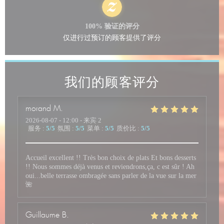
100% 验证的评分
仅进行过预订的顾客提供了评分
我们的顾客评分
morand
M
2026-08-07
- 12:00 - 来宾 2
服务
:
5
/5
氛围
:
5
/5
菜单
:
5
/5
质价比
:
5
/5
Accueil excellent !! Très bon choix de plats Et bons desserts
!! Nous sommes déjà venus et reviendrons,ça, c est sûr ! Ah
oui...belle terrasse ombragée sans parler de la vue sur la mer
🌺
Guillaume
B