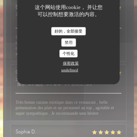
这个网站使用cookie， 并让您
Bruno
P
可以控制想要激活的内容。
2026-07-28
- 19:00 - 来宾 2
服务
:
5
/5
氛围
:
5
/5
菜单
:
5
/5
质价比
:
4
/5
好的，全部接受
Un accueil avec le sourire et une belle disponibilité. Nous
禁用
recommandons ce restaurant, qui nous avait déjà été
recommandé, où le goût, la qualité des mets et du service,
个性化
ainsi que la vue vous font passer un excellent moment.
保密政策
undefined
Christian
M
2026-07-26
- 19:30 - 来宾 4
服务
:
5
/5
氛围
:
5
/5
菜单
:
5
/5
质价比
:
5
/5
Très bonne cuisine exotique dans ce restaurant , belle
présentation des plats et un personnel au top , agréable et
super sympathique . Je recommande sans hésiter .
Sophie
D