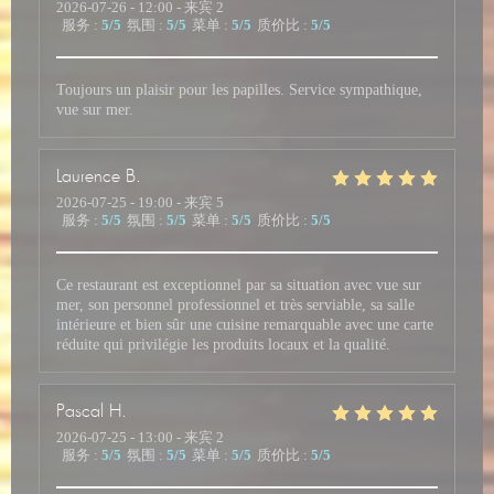
2026-07-26
- 12:00 - 来宾 2
服务
:
5
/5
氛围
:
5
/5
菜单
:
5
/5
质价比
:
5
/5
Toujours un plaisir pour les papilles. Service sympathique,
vue sur mer.
Laurence
B
2026-07-25
- 19:00 - 来宾 5
服务
:
5
/5
氛围
:
5
/5
菜单
:
5
/5
质价比
:
5
/5
Ce restaurant est exceptionnel par sa situation avec vue sur
mer, son personnel professionnel et très serviable, sa salle
intérieure et bien sûr une cuisine remarquable avec une carte
réduite qui privilégie les produits locaux et la qualité.
Pascal
H
2026-07-25
- 13:00 - 来宾 2
服务
:
5
/5
氛围
:
5
/5
菜单
:
5
/5
质价比
:
5
/5