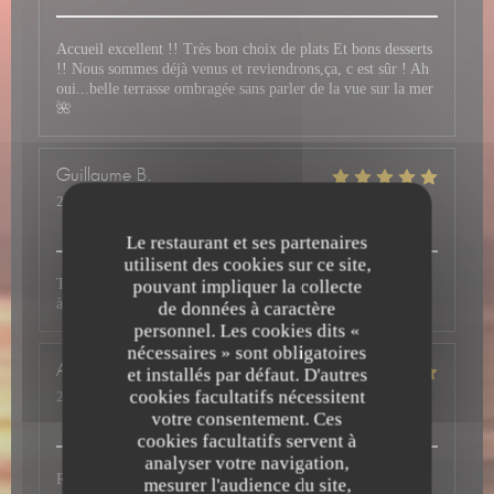
Accueil excellent !! Très bon choix de plats Et bons desserts
!! Nous sommes déjà venus et reviendrons,ça, c est sûr ! Ah
oui...belle terrasse ombragée sans parler de la vue sur la mer
🌺
Guillaume
B
2026-08-02
- 13:15 - Couverts 2
Service
:
5
/5
Ambiance
:
5
/5
Cuisine
:
5
/5
Qualité / Prix
:
5
/5
Le restaurant et ses partenaires
utilisent des cookies sur ce site,
Très bon accueil Assiettes colorées et savoureuses Personnel
pouvant impliquer la collecte
à l'écoute Agréable moment de détente
de données à caractère
personnel. Les cookies dits «
nécessaires » sont obligatoires
Audrey
M
et installés par défaut. D'autres
cookies facultatifs nécessitent
2026-08-01
- 20:00 - Couverts 2
Service
:
5
/5
Ambiance
:
5
/5
Cuisine
:
5
/5
Qualité / Prix
:
5
/5
votre consentement. Ces
cookies facultatifs servent à
analyser votre navigation,
Restaurant au top avec une carte de qualité, des serveurs aux
mesurer l'audience du site,