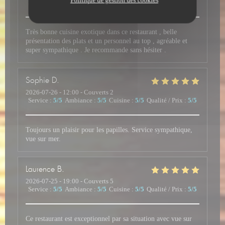
Politique de gestion des cookies
Service
:
5
/5
Ambiance
:
5
/5
Cuisine
:
5
/5
Qualité / Prix
:
5
/5
Très bonne cuisine exotique dans ce restaurant , belle
présentation des plats et un personnel au top , agréable et
super sympathique . Je recommande sans hésiter .
Sophie
D
2026-07-26
- 12:00 - Couverts 2
Service
:
5
/5
Ambiance
:
5
/5
Cuisine
:
5
/5
Qualité / Prix
:
5
/5
Toujours un plaisir pour les papilles. Service sympathique,
vue sur mer.
Laurence
B
2026-07-25
- 19:00 - Couverts 5
Service
:
5
/5
Ambiance
:
5
/5
Cuisine
:
5
/5
Qualité / Prix
:
5
/5
Ce restaurant est exceptionnel par sa situation avec vue sur