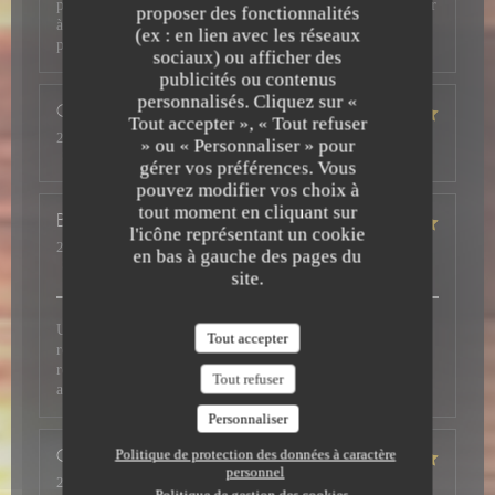
petits soins et un très bon rapport qualité prix. Ne pas hésiter
proposer des fonctionnalités
à s'y arrêter pour faire découvrir ces belles saveurs à vos
(ex : en lien avec les réseaux
papilles.
sociaux) ou afficher des
publicités ou contenus
personnalisés. Cliquez sur «
Cior
J
Tout accepter », « Tout refuser
2026-07-31
- 12:30 - Couverts 2
» ou « Personnaliser » pour
Service
:
5
/5
Ambiance
:
5
/5
Cuisine
:
5
/5
Qualité / Prix
:
4
/5
gérer vos préférences. Vous
pouvez modifier vos choix à
tout moment en cliquant sur
Bruno
P
l'icône représentant un cookie
2026-07-28
- 19:00 - Couverts 2
en bas à gauche des pages du
Service
:
5
/5
Ambiance
:
5
/5
Cuisine
:
5
/5
Qualité / Prix
:
4
/5
site.
Un accueil avec le sourire et une belle disponibilité. Nous
Tout accepter
recommandons ce restaurant, qui nous avait déjà été
recommandé, où le goût, la qualité des mets et du service,
Tout refuser
ainsi que la vue vous font passer un excellent moment.
Personnaliser
Politique de protection des données à caractère
Christian
M
personnel
2026-07-26
- 19:30 - Couverts 4