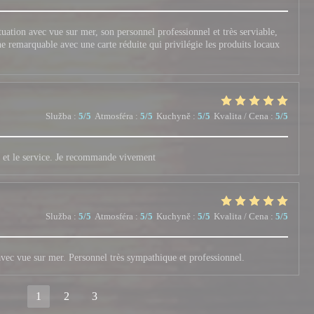
tuation avec vue sur mer, son personnel professionnel et très serviable,
ine remarquable avec une carte réduite qui privilégie les produits locaux
Služba
:
5
/5
Atmosféra
:
5
/5
Kuchyně
:
5
/5
Kvalita / Cena
:
5
/5
ats et le service. Je recommande vivement
Služba
:
5
/5
Atmosféra
:
5
/5
Kuchyně
:
5
/5
Kvalita / Cena
:
5
/5
vec vue sur mer. Personnel très sympathique et professionnel.
1
2
3