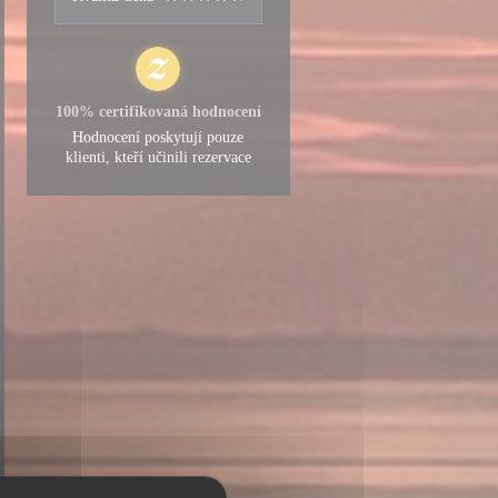
100% certifikovaná hodnocení
Hodnocení poskytují pouze
klienti, kteří učinili rezervace