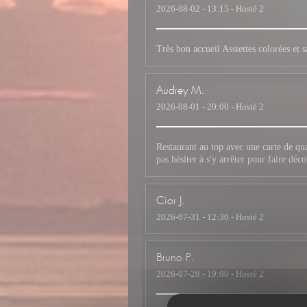
2026-08-02
- 13:15 - Hosté 2
Très bon accueil Assiettes colorées et
Audrey
M
2026-08-01
- 20:00 - Hosté 2
Restaurant au top avec une carte de qual
pas hésiter à s'y arrêter pour faire déco
Cior
J
2026-07-31
- 12:30 - Hosté 2
Bruno
P
2026-07-28
- 19:00 - Hosté 2