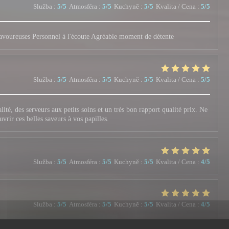
Služba
:
5
/5
Atmosféra
:
5
/5
Kuchyně
:
5
/5
Kvalita / Cena
:
5
/5
 savoureuses Personnel à l'écoute Agréable moment de détente
Služba
:
5
/5
Atmosféra
:
5
/5
Kuchyně
:
5
/5
Kvalita / Cena
:
5
/5
ité, des serveurs aux petits soins et un très bon rapport qualité prix. Ne
uvrir ces belles saveurs à vos papilles.
Služba
:
5
/5
Atmosféra
:
5
/5
Kuchyně
:
5
/5
Kvalita / Cena
:
4
/5
Služba
:
5
/5
Atmosféra
:
5
/5
Kuchyně
:
5
/5
Kvalita / Cena
:
4
/5