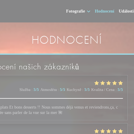
Fotografie
Hodnocení
Události
HODNOCENÍ
cení našich zákazníků
Služba
:
5
/5
Atmosféra
:
5
/5
Kuchyně
:
5
/5
Kvalita / Cena
:
5
/5
 plats Et bons desserts !! Nous sommes déjà venus et reviendrons,ça, c
ée sans parler de la vue sur la mer 🌺