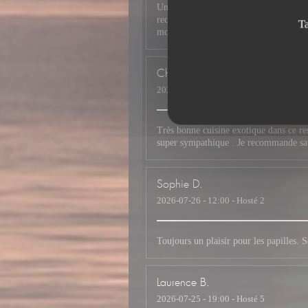
Un accueil avec le sourire et une belle
recommandé, où le goût, la qualité des 
T
moment.
Christian
M
2026-07-26
- 19:30 - Hosté 4
Très bonne cuisine exotique dans ce rest
super sympathique . Je recommande san
Sophie
D
2026-07-26
- 12:00 - Hosté 2
Toujours un plaisir pour les papilles. 
Laurence
B
2026-07-25
- 19:00 - Hosté 5