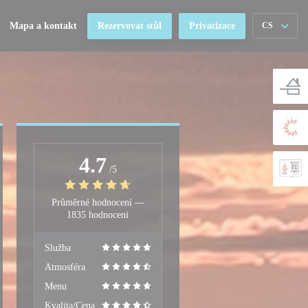
Mapa a kontakt
Rezervovat stůl
Privatizace
CS
4.7
/5
Průměrné hodnocení —
1835 hodnoceni
Služba
Atmosféra
Menu
Kvalita/Cena