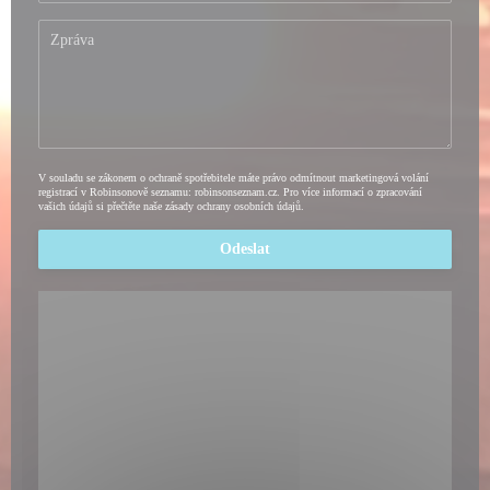
V souladu se zákonem o ochraně spotřebitele máte právo odmítnout marketingová volání
registrací v Robinsonově seznamu:
robinsonseznam.cz
. Pro více informací o zpracování
vašich údajů si přečtěte naše
zásady ochrany osobních údajů
.