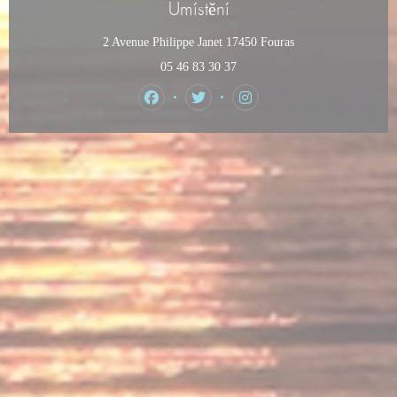
Umístění
((otevře se v novém
2 Avenue Philippe Janet 17450 Fouras
05 46 83 30 37
Facebook ((otevře se v novém okně))
Twitter ((otevře se v novém okně))
Instagram ((otevře se v no