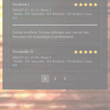
Laurence
J
2026-07-23
- 12:15 - Hosté 2
Služba
:
5
/5
Atmosféra
:
5
/5
Kuchyně
:
5
/5
Kvalita / Cena
:
5
/5
Cuisine excellente Terrasse ombragée avec vue sur mer.
Personnel très sympathique et professionnel.
Annabelle
G
2026-07-22
- 19:30 - Hosté 3
Služba
:
5
/5
Atmosféra
:
5
/5
Kuchyně
:
5
/5
Kvalita / Cena
:
4
/5
1
2
3