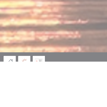
© 2026 L'ARCHIPEL — WEBOVÉ STRÁNKY RESTAURACE BYLY VYTVOŘENY
((OTEVŘE SE V NOVÉM OKNĚ))
ZENCHEF
((OTEVŘE SE V NOVÉM OKN
ODMÍTNUTÍ ODPOVĚDNOSTI
((OTEVŘE SE V NOVÉM OKNĚ))
PODMÍNKY POUŽITÍ
((OTEVŘE SE V NOVÉM
ZÁSADY OCHRANY OSOBNÍCH ÚDAJŮ
((OTEVŘE SE V NOVÉM OKN
POLITIKA OHLEDNĚ COOKIES