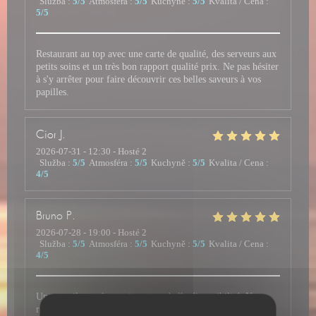
Služba
:
5
/5
Atmosféra
:
5
/5
Kuchyně
:
5
/5
Kvalita / Cena
:
5
/5
Restaurant au top avec une carte de qualité, des serveurs aux
petits soins et un très bon rapport qualité prix. Ne pas hésiter
à s'y arrêter pour faire découvrir ces belles saveurs à vos
papilles.
Cior
J
2026-07-31
- 12:30 - Hosté 2
Služba
:
5
/5
Atmosféra
:
5
/5
Kuchyně
:
5
/5
Kvalita / Cena
:
4
/5
Bruno
P
2026-07-28
- 19:00 - Hosté 2
Služba
:
5
/5
Atmosféra
:
5
/5
Kuchyně
:
5
/5
Kvalita / Cena
:
4
/5
Un accueil avec le sourire et une belle disponibilité. Nous
recommandons ce restaurant, qui nous avait déjà été