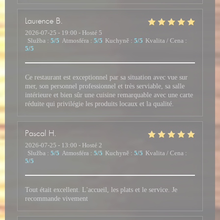
Laurence
B
2026-07-25
- 19:00 - Hosté 5
Služba
:
5
/5
Atmosféra
:
5
/5
Kuchyně
:
5
/5
Kvalita / Cena
:
5
/5
Ce restaurant est exceptionnel par sa situation avec vue sur
mer, son personnel professionnel et très serviable, sa salle
intérieure et bien sûr une cuisine remarquable avec une carte
réduite qui privilégie les produits locaux et la qualité.
Pascal
H
2026-07-25
- 13:00 - Hosté 2
Služba
:
5
/5
Atmosféra
:
5
/5
Kuchyně
:
5
/5
Kvalita / Cena
:
5
/5
Tout était excellent. L'accueil, les plats et le service. Je
recommande vivement