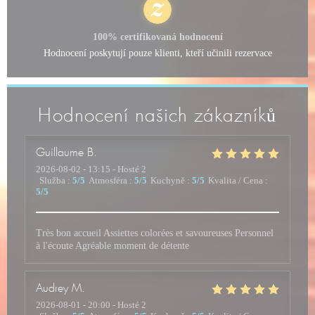
100% certifikovaná hodnocení
Hodnocení poskytují pouze klienti, kteří učinili rezervace
Hodnocení našich zákazníků
Guillaume
B
2026-08-02
- 13:15 - Hosté 2
Služba
:
5
/5
Atmosféra
:
5
/5
Kuchyně
:
5
/5
Kvalita / Cena
:
5
/5
Très bon accueil Assiettes colorées et savoureuses Personnel
à l'écoute Agréable moment de détente
Audrey
M
2026-08-01
- 20:00 - Hosté 2