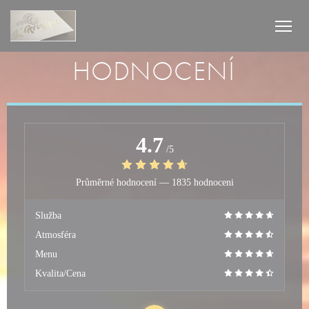
Panel pro správu cookies
HODNOCENÍ
4.7
/5
Průměrné hodnocení —
1835 hodnoceni
Služba
Atmosféra
Menu
Kvalita/Cena