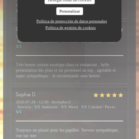
recommandé, où le goût, la qualité des mets et du service,
ainsi que la vue vous font passer un excellent moment.
Personalizar
Política de protección de datos personales
Política de gestión de cookies
Christian
M
2026-07-26
- 19:30 - Invitados 4
Servicio
:
5
/5
Ambiente
:
5
/5
Menú
:
5
/5
Calidad / Precio
:
5
/5
Très bonne cuisine exotique dans ce restaurant , belle
présentation des plats et un personnel au top , agréable et
super sympathique . Je recommande sans hésiter .
Sophie
D
2026-07-26
- 12:00 - Invitados 2
Servicio
:
5
/5
Ambiente
:
5
/5
Menú
:
5
/5
Calidad / Precio
:
5
/5
Toujours un plaisir pour les papilles. Service sympathique,
vue sur mer.