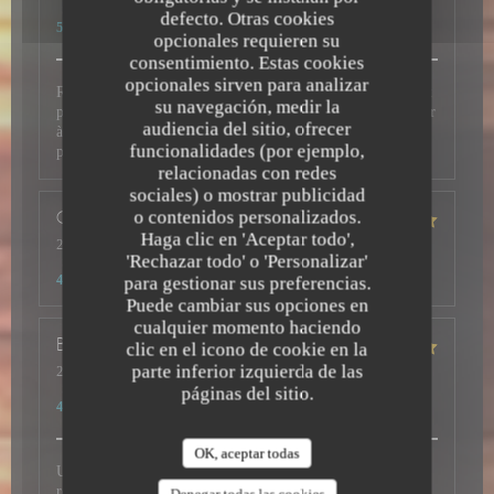
Servicio
:
5
/5
Ambiente
:
5
/5
Menú
:
5
/5
Calidad / Precio
:
defecto. Otras cookies
5
/5
opcionales requieren su
consentimiento. Estas cookies
opcionales sirven para analizar
Restaurant au top avec une carte de qualité, des serveurs aux
su navegación, medir la
petits soins et un très bon rapport qualité prix. Ne pas hésiter
audiencia del sitio, ofrecer
à s'y arrêter pour faire découvrir ces belles saveurs à vos
funcionalidades (por ejemplo,
papilles.
relacionadas con redes
sociales) o mostrar publicidad
o contenidos personalizados.
Cior
J
Haga clic en 'Aceptar todo',
2026-07-31
- 12:30 - Invitados 2
'Rechazar todo' o 'Personalizar'
Servicio
:
5
/5
Ambiente
:
5
/5
Menú
:
5
/5
Calidad / Precio
:
4
/5
para gestionar sus preferencias.
Puede cambiar sus opciones en
cualquier momento haciendo
Bruno
P
clic en el icono de cookie en la
parte inferior izquierda de las
2026-07-28
- 19:00 - Invitados 2
Servicio
:
5
/5
Ambiente
:
5
/5
Menú
:
5
/5
Calidad / Precio
:
páginas del sitio.
4
/5
OK, aceptar todas
Un accueil avec le sourire et une belle disponibilité. Nous
recommandons ce restaurant, qui nous avait déjà été
Denegar todas las cookies