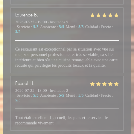
Laurence
B
2026-07-25
- 19:00 - Invitados 5
Servicio
:
5
/5
Ambiente
:
5
/5
Menú
:
5
/5
Calidad / Precio
:
5
/5
Ce restaurant est exceptionnel par sa situation avec vue sur
mer, son personnel professionnel et très serviable, sa salle
intérieure et bien sûr une cuisine remarquable avec une carte
réduite qui privilégie les produits locaux et la qualité.
Pascal
H
2026-07-25
- 13:00 - Invitados 2
Servicio
:
5
/5
Ambiente
:
5
/5
Menú
:
5
/5
Calidad / Precio
:
5
/5
Tout était excellent. L'accueil, les plats et le service. Je
recommande vivement