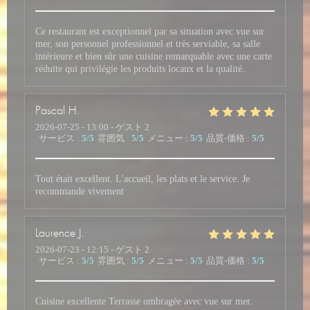
Ce restaurant est exceptionnel par sa situation avec vue sur
mer, son personnel professionnel et très serviable, sa salle
intérieure et bien sûr une cuisine remarquable avec une carte
réduite qui privilégie les produits locaux et la qualité.
Pascal
H
2026-07-25
- 13:00 - ゲスト 2
サービス
:
5
/5
雰囲気
:
5
/5
メニュー
:
5
/5
品質-価格
:
5
/5
Tout était excellent. L'accueil, les plats et le service. Je
recommande vivement
Laurence
J
2026-07-23
- 12:15 - ゲスト 2
サービス
:
5
/5
雰囲気
:
5
/5
メニュー
:
5
/5
品質-価格
:
5
/5
Cuisine excellente Terrasse ombragée avec vue sur mer.