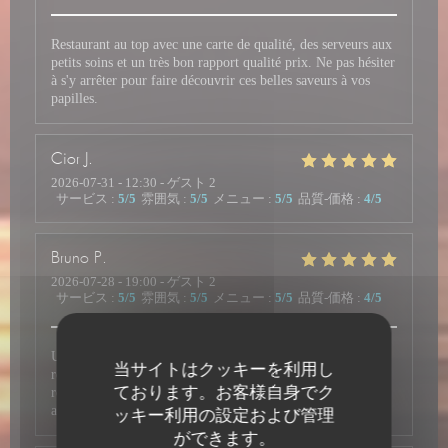
Restaurant au top avec une carte de qualité, des serveurs aux
petits soins et un très bon rapport qualité prix. Ne pas hésiter
à s'y arrêter pour faire découvrir ces belles saveurs à vos
papilles.
Cior
J
2026-07-31
- 12:30 - ゲスト 2
サービス
:
5
/5
雰囲気
:
5
/5
メニュー
:
5
/5
品質-価格
:
4
/5
Bruno
P
2026-07-28
- 19:00 - ゲスト 2
サービス
:
5
/5
雰囲気
:
5
/5
メニュー
:
5
/5
品質-価格
:
4
/5
Un accueil avec le sourire et une belle disponibilité. Nous
当サイトはクッキーを利用し
recommandons ce restaurant, qui nous avait déjà été
ております。お客様自身でク
recommandé, où le goût, la qualité des mets et du service,
ainsi que la vue vous font passer un excellent moment.
ッキー利用の設定および管理
ができます。