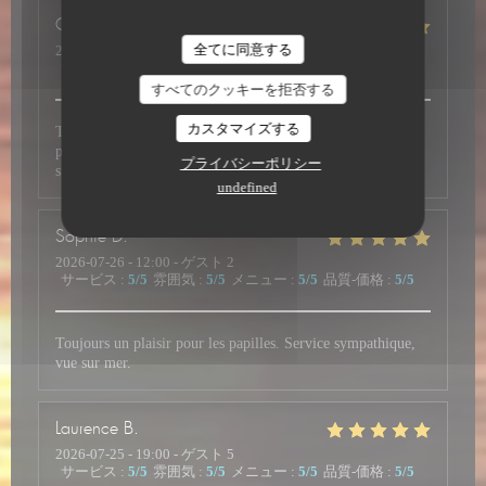
Christian
M
全てに同意する
2026-07-26
- 19:30 - ゲスト 4
サービス
:
5
/5
雰囲気
:
5
/5
メニュー
:
5
/5
品質-価格
:
5
/5
すべてのクッキーを拒否する
カスタマイズする
Très bonne cuisine exotique dans ce restaurant , belle
présentation des plats et un personnel au top , agréable et
プライバシーポリシー
super sympathique . Je recommande sans hésiter .
undefined
Sophie
D
2026-07-26
- 12:00 - ゲスト 2
サービス
:
5
/5
雰囲気
:
5
/5
メニュー
:
5
/5
品質-価格
:
5
/5
Toujours un plaisir pour les papilles. Service sympathique,
vue sur mer.
Laurence
B
2026-07-25
- 19:00 - ゲスト 5
サービス
:
5
/5
雰囲気
:
5
/5
メニュー
:
5
/5
品質-価格
:
5
/5