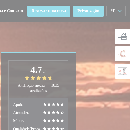
a e Contacto
Reservar uma mesa
Privatização
PT
4.7
/5
Avaliação média —
1835
avaliações
Apoio
Atmosfera
Menus
Qualidade/Preço