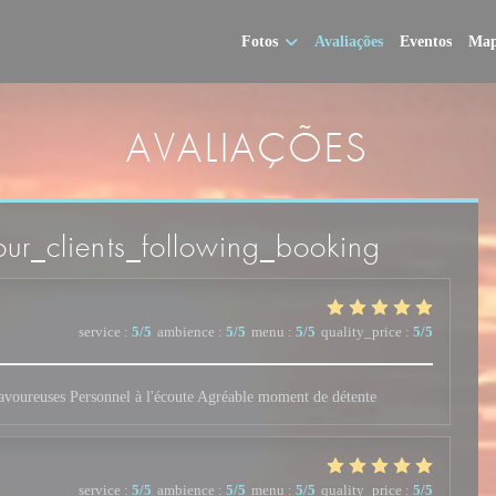
Fotos
Avaliações
Eventos
Map
AVALIAÇÕES
ur_clients_following_booking
service
:
5
/5
ambience
:
5
/5
menu
:
5
/5
quality_price
:
5
/5
 savoureuses Personnel à l'écoute Agréable moment de détente
service
:
5
/5
ambience
:
5
/5
menu
:
5
/5
quality_price
:
5
/5