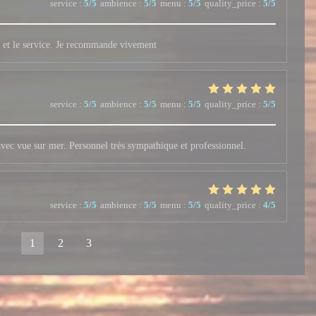
service
:
5
/5
ambience
:
5
/5
menu
:
5
/5
quality_price
:
5
/5
ats et le service. Je recommande vivement
service
:
5
/5
ambience
:
5
/5
menu
:
5
/5
quality_price
:
5
/5
vec vue sur mer. Personnel très sympathique et professionnel.
service
:
5
/5
ambience
:
5
/5
menu
:
5
/5
quality_price
:
4
/5
1
2
3