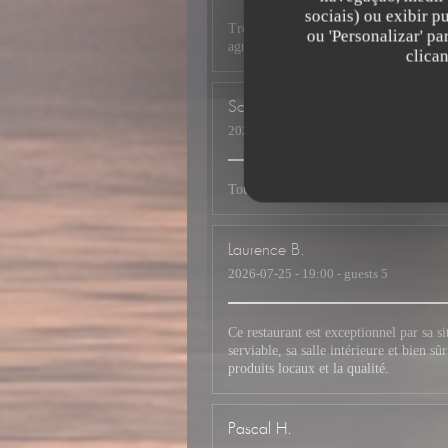
sociais) ou exibir p
Très bonne cuisine exotique dans ce res
ou 'Personalizar' p
agréable et super sympathique . Je rec
clica
Sophie
D
2026-07-26
- 12:00 - guests 2
Toujours un plaisir pour les papilles. 
Laurence
B
2026-07-25
- 19:00 - guests 5
Ce restaurant est exceptionnel par sa s
serviable, sa salle intérieure et bien s
produits locaux et la qualité.
Pascal
H