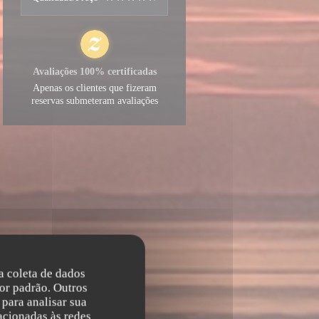
Avaliações 100% certificadas
Apenas os clientes que fizeram
reservas submeteram avaliações
na coleta de dados
or padrão. Outros
para analisar sua
acionadas às redes