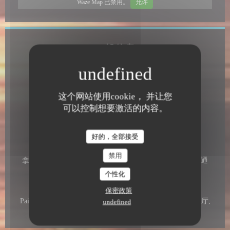
Waze Map 已禁用。
允许
一般信息
菜肴
安的列斯, 海鲜, 本地产品, 世界美食
这个网站使用cookie， 并让您
经营类型
可以控制想要激活的内容。
Bar Brasserie Restaurant Cocktail Terrasse plein sud
,
Restauration traditionnelle pour les groupes et individuels
好的，全部接受
服务
禁用
拿走订单, 私人租用, 预订团体餐, 海景露台, 阳台, 残疾人通
道, 无线上网
个性化
支付方式
保密政策
Paiement Sans联系人, 餐厅门票, 欧洲卡/万事达卡, Titres餐厅,
undefined
现金, 大师, 签证, 检查, 美国运通, 借记卡